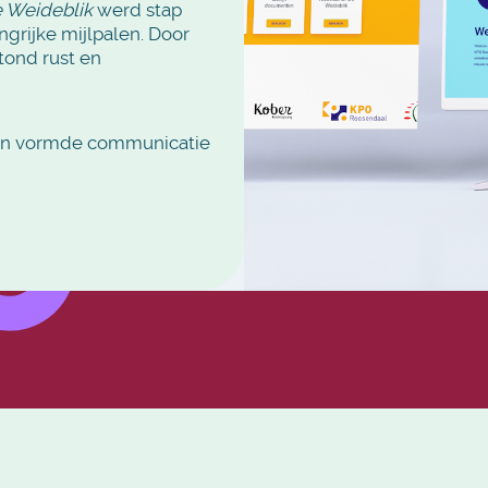
 Weideblik
werd stap
ngrijke mijlpalen. Door
tond rust en
en vormde communicatie