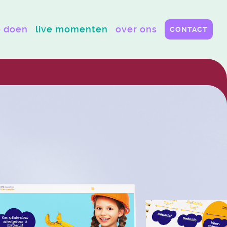
 doen
live momenten
over ons
CONTACT