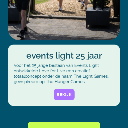
events light 25 jaar
Voor het 25 jarige bestaan van Events Light
ontwikkelde Love for Live een creatief
totaalconcept onder de naam The Light Games,
geïnspireerd op The Hunger Games.
BEKIJK