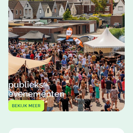
publieks
evenementen
BEKIJK MEER