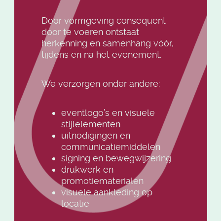
Door vormgeving consequent
door te voeren ontstaat
herkenning en samenhang vóór,
tijdens en na het evenement.
We verzorgen onder andere:
eventlogo’s en visuele
stijlelementen
uitnodigingen en
communicatiemiddelen
signing en bewegwijzering
drukwerk en
promotiematerialen
visuele aankleding op
locatie